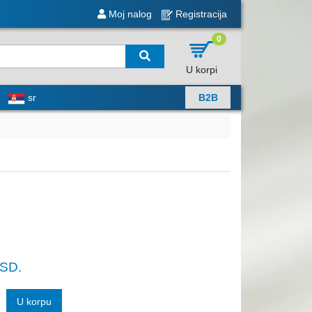
Moj nalog
Registracija
0
U korpi
sr
B2B
SD.
U korpu