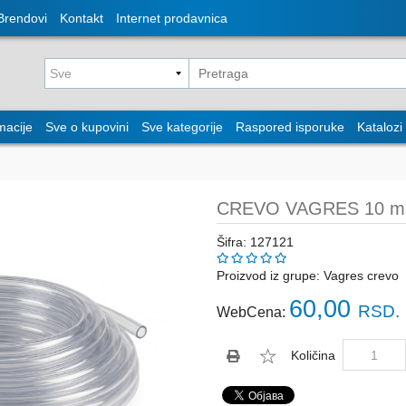
Brendovi
Kontakt
Internet prodavnica
macije
Sve o kupovini
Sve kategorije
Raspored isporuke
Katalozi
CREVO VAGRES 10 
Šifra: 127121
Proizvod iz grupe:
Vagres crevo
60,00
RSD.
WebCena:
Količina