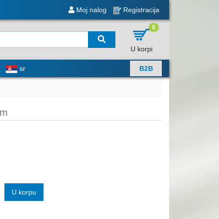
Moj nalog
Registracija
0
U korpi
sr
B2B
mm
U korpu