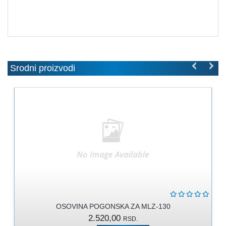
MOLERSKO
-
FARBARSKI
ZIDARSKI
RUČNI
ALAT
Srodni proizvodi
BRAVARSKI
PROGRAM
KANAPI,
DŽAKOVI,
VEZIVA
PROGRAM
ZA
DOMAĆINSTVO
DIMOVODNI
OSOVINA POGONSKA ZA MLZ-130
PROGRAM
2.520,00
RSD.