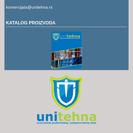
RUKAVICE
komercijala@unitehna.rs
OSTALO
KATALOG PROIZVODA
NOVI
ARTIKLI