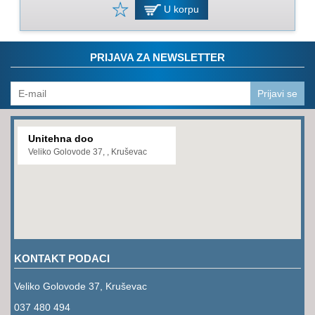
PROGRAM
U korpu
ZA
KOŠENJE
PRIJAVA ZA NEWSLETTER
PROGRAM
ZA
BAŠTU
Prijavi se
LANCI
Unitehna doo
BRUSNO-
Veliko Golovode 37, , Kruševac
REZNI
PROGRAM
PROGRAM
ZA
ZAVARIVANJE
KONTAKT PODACI
ULJA
I
Veliko Golovode 37, Kruševac
MAZIVA
037 480 494