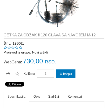
Katalozi
ŠAHT
POKLOPCI
sr
STOPE,
NOSAČI,
UGAONICI
CETKA ZA ODZAK fi 120 GLAVA SA NAVOJEM M-12
ZA
GREDE
Šifra: 128061
SAJLE,ŽABICE,ZATEZAČI
Proizvod iz grupe:
Novi artikli
730,00
RSD.
WebCena:
POLJOPRIVREDNI
RUČNI
ALATI
Količina
U korpu
DRŽALICE,
ŠTAPOVI
ZA
METLE
Specifikacija
Opis
Sadržaji
Komentari
PROGRAM