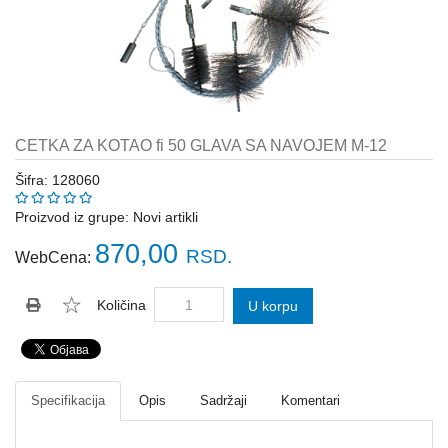
Katalozi
ŠAHT
POKLOPCI
sr
STOPE,
NOSAČI,
UGAONICI
CETKA ZA KOTAO fi 50 GLAVA SA NAVOJEM M-12
ZA
GREDE
Šifra: 128060
SAJLE,ŽABICE,ZATEZAČI
Proizvod iz grupe:
Novi artikli
870,00
RSD.
WebCena:
POLJOPRIVREDNI
RUČNI
ALATI
Količina
U korpu
DRŽALICE,
ŠTAPOVI
ZA
METLE
Specifikacija
Opis
Sadržaji
Komentari
PROGRAM