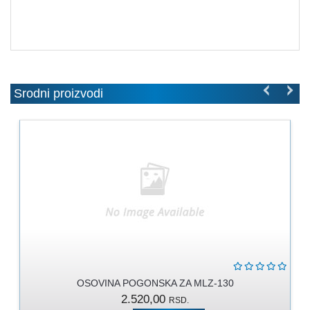
MOLERSKO
-
FARBARSKI
ZIDARSKI
RUČNI
ALAT
Srodni proizvodi
BRAVARSKI
PROGRAM
KANAPI,
DŽAKOVI,
VEZIVA
PROGRAM
ZA
DOMAĆINSTVO
DIMOVODNI
OSOVINA POGONSKA ZA MLZ-130
PROGRAM
2.520,00
RSD.