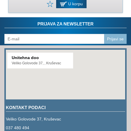
PROGRAM
U korpu
ZA
KOŠENJE
PRIJAVA ZA NEWSLETTER
PROGRAM
ZA
BAŠTU
Prijavi se
LANCI
Unitehna doo
BRUSNO-
Veliko Golovode 37, , Kruševac
REZNI
PROGRAM
PROGRAM
ZA
ZAVARIVANJE
KONTAKT PODACI
ULJA
I
Veliko Golovode 37, Kruševac
MAZIVA
037 480 494