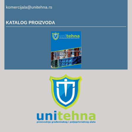
RUKAVICE
komercijala@unitehna.rs
OSTALO
KATALOG PROIZVODA
NOVI
ARTIKLI